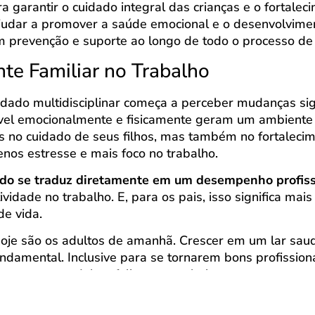
 garantir o cuidado integral das crianças e o fortaleci
judar a promover a saúde emocional e o desenvolvime
prevenção e suporte ao longo de todo o processo de c
te Familiar no Trabalho
dado multidisciplinar começa a perceber mudanças sign
el emocionalmente e fisicamente geram um ambiente m
 no cuidado de seus filhos, mas também no fortalecim
os estresse e mais foco no trabalho.
ado se traduz diretamente em um desempenho profiss
dade no trabalho. E, para os pais, isso significa mais 
de vida.
je são os adultos de amanhã. Crescer em um lar saudá
fundamental. Inclusive para se tornarem bons profissiona
 tornarem adultos felizes e resolutivos.
ainer